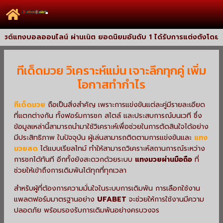
์แทงบอลออนไลน์ ผ่านเน็ต ยอดนิยมอันดับ 1 ได้รับการแต่งตั้งโดยตรงจา
ทีเด็ดมวย วิเคราะห์แม่น เจาะลึกทุกคู่ เพิ่ม
โอกาสทำกำไร
ทีเด็ดมวย
ถือเป็นสิ่งสำคัญ เพราะการแข่งขันแต่ละคู่มีรายละเอียด
ที่แตกต่างกัน ทั้งฟอร์มการชก สไตล์ และประสบการณ์บนเวที ซึ่ง
ข้อมูลเหล่านี้สามารถนำมาใช้วิเคราะห์เพื่อช่วยในการตัดสินใจได้อย่าง
มีประสิทธิภาพ ในปัจจุบัน ผู้เล่นสามารถติดตามการแข่งขันและ
แทง
มวยสด
ได้แบบเรียลไทม์ ทำให้สามารถวิเคราะห์สถานการณ์ระหว่าง
การชกได้ทันที อีกทั้งยังสะดวกด้วยระบบ
แทงมวยผ่านมือถือ
ที่
ช่วยให้เข้าถึงการเดิมพันได้ทุกที่ทุกเวลา
สำหรับผู้ที่ต้องการความมั่นใจในระบบการเดิมพัน การเลือกใช้งาน
แพลตฟอร์มมาตรฐานอย่าง
UFABET
จะช่วยให้การใช้งานมีความ
ปลอดภัย พร้อมรองรับการเดิมพันอย่างครบวงจร