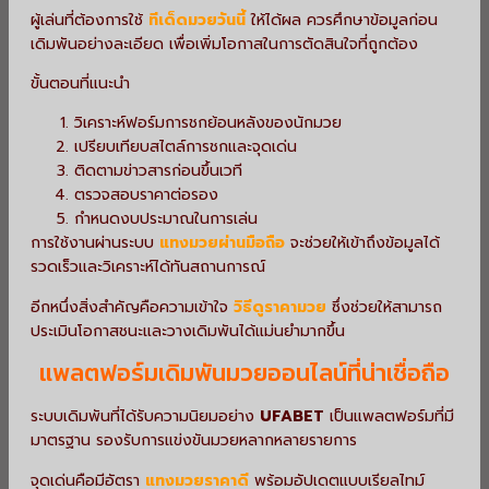
ผู้เล่นที่ต้องการใช้
ทีเด็ดมวยวันนี้
ให้ได้ผล ควรศึกษาข้อมูลก่อน
เดิมพันอย่างละเอียด เพื่อเพิ่มโอกาสในการตัดสินใจที่ถูกต้อง
ขั้นตอนที่แนะนำ
วิเคราะห์ฟอร์มการชกย้อนหลังของนักมวย
เปรียบเทียบสไตล์การชกและจุดเด่น
ติดตามข่าวสารก่อนขึ้นเวที
ตรวจสอบราคาต่อรอง
กำหนดงบประมาณในการเล่น
การใช้งานผ่านระบบ
แทงมวยผ่านมือถือ
จะช่วยให้เข้าถึงข้อมูลได้
รวดเร็วและวิเคราะห์ได้ทันสถานการณ์
อีกหนึ่งสิ่งสำคัญคือความเข้าใจ
วิธีดูราคามวย
ซึ่งช่วยให้สามารถ
ประเมินโอกาสชนะและวางเดิมพันได้แม่นยำมากขึ้น
แพลตฟอร์มเดิมพันมวยออนไลน์ที่น่าเชื่อถือ
ระบบเดิมพันที่ได้รับความนิยมอย่าง
UFABET
เป็นแพลตฟอร์มที่มี
มาตรฐาน รองรับการแข่งขันมวยหลากหลายรายการ
จุดเด่นคือมีอัตรา
แทงมวยราคาดี
พร้อมอัปเดตแบบเรียลไทม์