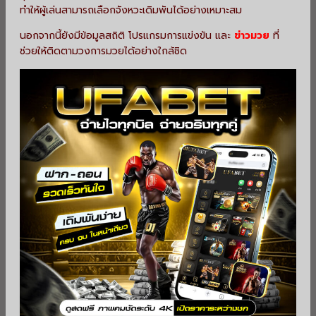
ทำให้ผู้เล่นสามารถเลือกจังหวะเดิมพันได้อย่างเหมาะสม
นอกจากนี้ยังมีข้อมูลสถิติ โปรแกรมการแข่งขัน และ
ข่าวมวย
ที่
ช่วยให้ติดตามวงการมวยได้อย่างใกล้ชิด