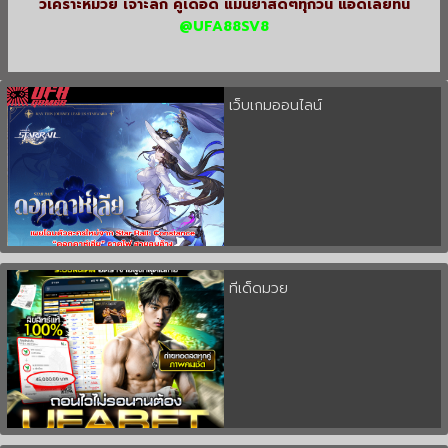
วิเคราะห์มวย เจาะลึก คู่เดือด แม่นยำสดๆทุกวัน แอดเลยที่นี่
@UFA88SV8
เว็บเกมออนไลน์
ทีเด็ดมวย