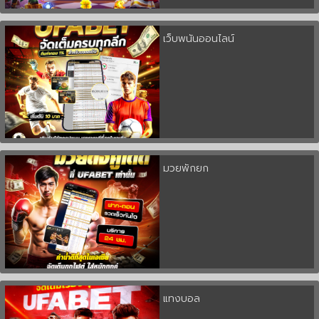
เว็บพนันออนไลน์
มวยพักยก
แทงบอล