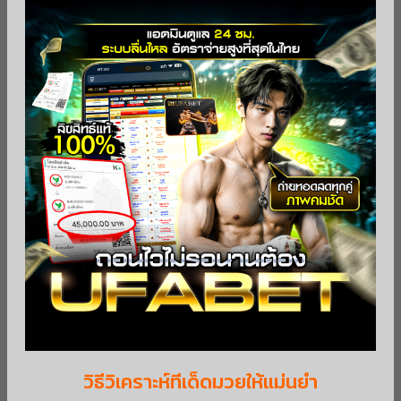
วิธีวิเคราะห์ทีเด็ดมวยให้แม่นยำ