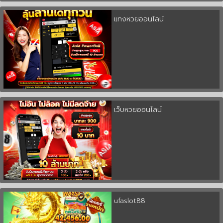
แทงหวยออนไลน์
เว็บหวยออนไลน์
ufaslot88