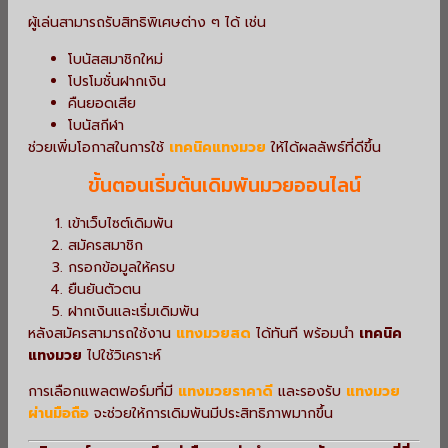
ผู้เล่นสามารถรับสิทธิพิเศษต่าง ๆ ได้ เช่น
โบนัสสมาชิกใหม่
โปรโมชั่นฝากเงิน
คืนยอดเสีย
โบนัสกีฬา
ช่วยเพิ่มโอกาสในการใช้
เทคนิคแทงมวย
ให้ได้ผลลัพธ์ที่ดีขึ้น
ขั้นตอนเริ่มต้นเดิมพันมวยออนไลน์
เข้าเว็บไซต์เดิมพัน
สมัครสมาชิก
กรอกข้อมูลให้ครบ
ยืนยันตัวตน
ฝากเงินและเริ่มเดิมพัน
หลังสมัครสามารถใช้งาน
แทงมวยสด
ได้ทันที พร้อมนำ
เทคนิค
แทงมวย
ไปใช้วิเคราะห์
การเลือกแพลตฟอร์มที่มี
แทงมวยราคาดี
และรองรับ
แทงมวย
ผ่านมือถือ
จะช่วยให้การเดิมพันมีประสิทธิภาพมากขึ้น