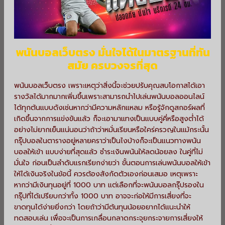
พนันบอลเว็บตรง มั่นใจได้ในมาตรฐานที่ทัน
สมัย ครบวงจรที่สุด
พนันบอลเว็บตรง เพราะเหตุว่าสิ่งนี้จะช่วยปรับคุณสบโอกาสได้เอา
รางวัลได้มากมากเพิ่มขึ้นเพราะสามารถนำไปเล่นพนันบอลออนไลน์
ได้ทุกต้นแบบดังเช่นหากว่ามีความหลักแหลม หรือรู้จักดูสกอร์ผลที่
เกิดขึ้นจากการแข่งขันแล้ว ก็จะเอามาแทงเป็นแบบคู่คี่หรือสูงต่ำได้
อย่างไม่ยากเย็นแน่นอนว่าถ้าว่าหมั่นเรียนหรือใคร่ครวญในแม้กระนั้น
กรุ๊ปบอลในตารางอยู่หลายคราว่าเป็นไงบ้างก็จะเป็นแนวทางพนัน
บอลให้เข้า แบบง่ายที่สุดแล้ว ชำระเงินพนันให้ลดน้อยลง ในคู่ที่ไม่
มั่นใจ ก่อนเป็นลำดับแรกเรียกง่ายว่า ขั้นตอนการเล่นพนันบอลให้เข้า
ให้ได้เงินจริงในข้อนี้ ควรต้องสังกัดตัวเองก่อนเสมอ เหตุเพราะ
หากว่ามีเงินทุนอยู่ที่ 1000 บาท แต่เลือกที่จะพนันบอลกรุ๊ปรองใน
กรุ๊ปที่ได้เปรียบกว่าทั้ง 1000 บาท อาจจะก่อให้มีการเสี่ยงที่จะ
ขาดทุนได้ง่ายยิ่งกว่า โดยถ้าว่ามีต้นทุนน้อยอยากได้แนะนำให้
ทดสอบเล่น เพื่อจะเป็นการเกลื่อนกลาดกระจุยกระจายการเสี่ยงให้