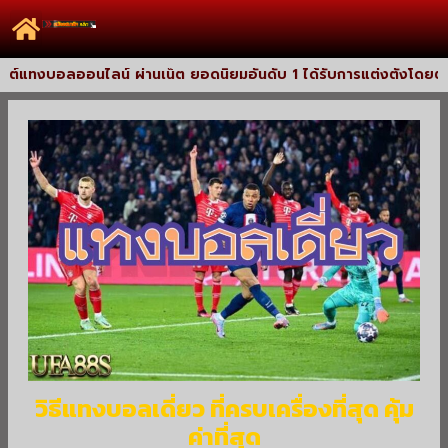
ทงบอลออนไลน์ ผ่านเน็ต ยอดนิยมอันดับ 1 ได้รับการแต่งตั้งโดยตรงจาก 
วิธีแทงบอลเดี่ยว ที่ครบเครื่องที่สุด คุ้ม
ค่าที่สุด