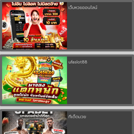
เว็บหวยออนไลน์
ufaslot88
ทีเด็ดมวย