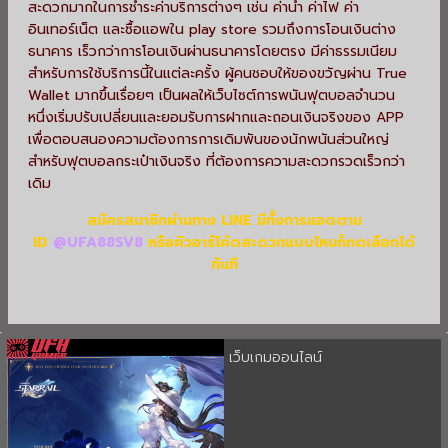
สะดวกมากในการชำระค่าบริการต่างๆ เช่น ค่าน้ำ ค่าไฟ ค่า
อินเทอร์เน็ต และซื้อแอพใน play store รวมถึงการโอนเงินต่าง
ธนาคาร เร็วกว่าการโอนเงินผ่านธนาคารโดยตรง มีค่าธรรมเนียม
สำหรับการใช้บริการนี้ในแต่ละครั้ง ผู้คนชอบให้ของขวัญผ่าน True
Wallet มากขึ้นเรื่อยๆ เป็นผลให้เว็บไซต์การพนันฟุตบอลจำนวน
หนึ่งเริ่มปรับเปลี่ยนและยอมรับการฝากและถอนเงินจริงของ APP
เพื่อตอบสนองความต้องการการเดิมพันของนักพนันส่วนใหญ่
สำหรับฟุตบอลกระเป๋าเงินจริง ที่ต้องการความสะดวกรวดเร็วกว่า
เดิม
สมัครสมาชิกผ่านทาง LINE มีทั้งการแอดตาม
ID
@UFA88SV8
หรือคิวอาร์โค้ดสะดวกแบบไหนก็กดเลือกได้
ทันที
เว็บเกมออนไลน์