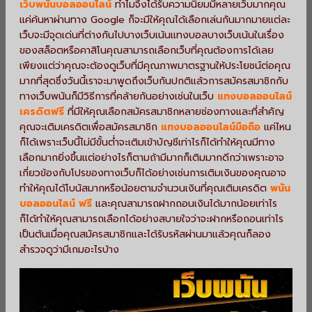
เว็บพนันบอลออนไลน์
ทำไมจึงได้รับความนิยมมีหลายเว็บมากคุณ
แค่ค้นหาผ่านทาง Google ก็จะมีให้คุณได้เลือกเล่นกันมากมายแต่ละ
เว็บจะมีจุดเด่นที่ต่างกันไปบางเว็บเน้นแทงบอลบางเว็บเน้นในเรื่อง
ของสล็อตหรือคาสิโนคุณสามารถเลือกเว็บที่คุณต้องการได้เลย
เพียงแต่ว่าคุณจะต้องดูเว็บที่มีคุณภาพมาตรฐานให้ประโยชน์ต่อคุณ
มากที่สุดซึ่งวันนี้เราจะมาพูดถึงเว็บกันปกติแล้วการสมัครสมาชิกกับ
ทางเว็บพนันก็มีวิธีการที่คล้ายกันอย่างเช่นในเว็บ
แทงบอลออนไลน์
เครดิตฟรี
ที่มีให้คุณเลือกสมัครสมาชิกหลายช่องทางและที่สำคัญ
คุณจะเติมเครดิตเพื่อสมัครสมาชิก
แทงบอลออนไลน์มือถือ
แค่ไหน
ก็ได้เพราะเว็บนี้ไม่มีขั้นต่ำจะเติมเข้าบัญชีเท่าไรก็ได้ทำให้คุณมีทาง
เลือกมากยิ่งขึ้นแต่อย่างไรก็ตามถ้ามีมากก็เติมมากดีกว่าเพราะอาจ
เกี่ยวข้องกับโปรของทางเว็บก็ได้อย่างเช่นการเติมเงินของคุณอาจ
ทำให้คุณได้โบนัสมากหรือน้อยตามจำนวนเงินที่คุณเติมเครดิต
พนัน
บอลออนไลน์ ฟรี
และคุณสามารถฝากถอนเงินได้มากน้อยเท่าไร
ก็ได้ทำให้คุณสามารถเลือกได้อย่างสบายใจว่าจะฝากหรือถอนเท่าไร
เป็นต้นเมื่อคุณสมัครสมาชิกและได้รับรหัสผ่านมาแล้วคุณก็ลอง
สำรวจดูว่ามีเกมอะไรบ้าง