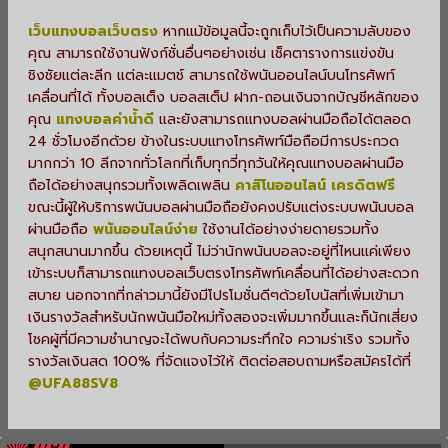
เว็บแทงบอลเว็บตรง
หากแม้ข้อมูลนี้จะถูกเก็บไว้เป็นความลับของ
คุณ สามารถใช้งานฟังก์ชั่นอื่นๆอย่างเช่น เช็คตารางการแข่งขัน
ชิงชัยแต่ละลีก แต่ละแมตช์ สามารถใช้พนันออนไลน์บนโทรศัพท์
เคลื่อนที่ได้ ทั้งบอลเต็ง บอลสเต็ป ฝาก-ถอนเงินจากบัญชีหลักของ
คุณ
แทงบอลค่าน้ำดี
และยังสามารถแทงบอลผ่านมือถือได้ตลอด
24 ชั่วโมงอีกด้วย ข้างในระบบแทงโทรศัพท์มือถือมีการประกวด
มากกว่า 10 ลีกจากทั่วโลกที่เก็บทุกวี่ทุกวันให้คุณแทงบอลผ่านมือ
ถือได้อย่างสนุกรวมทั้งเพลิดเพลิน
คาสิโนออนไลน์ เครดิตฟรี
ขณะนี้ผู้ให้บริการพนันบอลผ่านมือถือยังคงปรับแต่งระบบพนันบอล
ผ่านมือถือ
พนันออนไลน์ง่าย
ใช้งานได้อย่างง่ายดายรวมทั้ง
สนุกสนานมากขึ้น ด้วยเหตุนี้ ไม่ว่านักพนันบอลจะอยู่ที่ไหนแค่เพียง
เข้าระบบก็สามารถแทงบอลเว็บตรงโทรศัพท์เคลื่อนที่ได้อย่างสะดวก
สบาย นอกจากที่กล่าวมานี้ยังมีโปรโมชั่นดีๆด้วยโบนัสที่เพิ่มเข้ามา
เงินรางวัลสำหรับนักพนันมือใหม่ทั้งสองจะเพิ่มมากขึ้นและก็นักเสี่ยง
โชคผู้ที่มีความชำนาญจะได้พบกับความระทึกใจ ความร่าเริง รวมทั้ง
รางวัลเงินสด 100% ที่จัดแจงไว้ให้
ติดต่อสอบถามหรือสมัครได้ที่
@UFA88SV8