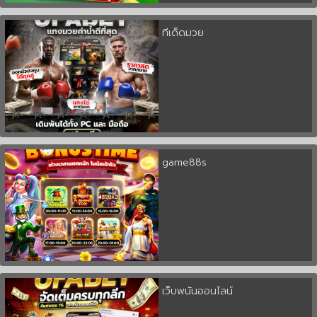
ทีเด็ดมวย
game88s
เว็บพนันออนไลน์