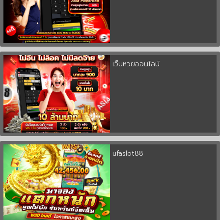
เว็บหวยออนไลน์
ufaslot88