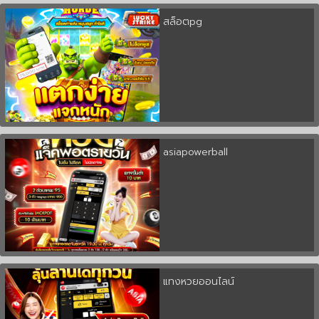
สล็อตpg
asiapowerball
แทงหวยออนไลน์