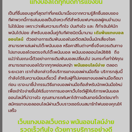
แทงบอลได้ทุกนัดการแข่งขัน
เป็นที่ชื่นชอบสูงที่สุดเท่าที่เคยมีมาเนื่องจากความรู้สึกชื่นชอบของ
กีฬาพวกนี้การเล่นบอลเป็นจังหวะที่ดีสำหรับแฟนๆบอลผู้คนจำนวน
ไม่ใช้น้อย เพราะว่าเพิ่มความระทึกใจ บันเทิงใจ และ ก็ทำเงินให้นัก
พนันได้บ่อย สำหรับบอลนั้นคู่กับกีฬาชนิดนี้มานาน
เดิมพันแทงบอล
ออนไลน์
ตัวอย่างการเดิมพันบอลในอดีตสมัยนั้นนักเสี่ยงโชค
สามารถหาเล่นผ่านโต๊ะพนันบอล หรือคาสิโนต่างๆซึ่งจึงควรเดินทาง
ไปแทงบอลโดยตรงกับโต๊ะพนันบอล
พนันบอลออนไลน์888
ถึง
แม้ว่าในขณะนี้ตัวอย่างการเดิมพันบอลเปลี่ยนไป จนกระทั่งทำให้คุณ
สามารถแทงบอลได้จากทุกหย่อมหญ้า
พนันออนไลน์ง่าย
ตลอด
ระยะเวลา เรากำลังกล่าวถึงบริการแทงบอลผ่านมือถือ บริการกลุ่มนี้
กำลังได้รับความนิยมเดี๋ยวนี้ สำหรับผู้ที่ไม่เคยแทงบอลผ่านมือถือมา
ก่อน เราจะมาชี้นำกรรมวิธีแทงบอลผ่านมือถือสำหรับนักพนันมือใหม่
เพื่อเข้าใจง่ายขึ้นให้เริ่มจากการมองหาเว็บไซต์ผู้ให้บริการพนันบอล
ออนไลน์ที่น่าวางใจ คุณสามารถค้นหาได้ทางอินเทอร์เน็ตต่อมาทำ
สมัครแทงบอลออนไลน์ผ่านเว็บบราวเซอร์บนสมาร์ทโฟนของคุณให้
เสร็จ
เว็บแทงบอลเว็บตรง พนันออนไลน์ง่าย
รวดเร็วทันใจ ด้วยการบริการอย่างดี