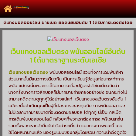
์แทงบอลออนไลน์ ผ่านเน็ต ยอดนิยมอันดับ 1 ได้รับการแต่งตั้งโดยตรงจา
เว็บแทงบอลเว็บตรง พนันออนไลน์อันดับ
1 ได้มาตราฐานระดับเอเชีย
เว็บแทงบอลเว็บตรง
พนันบอลออนไลน์ รวมทั้งการเดิมพันกีฬา
ส่วนมากนั้นมีแนวทางเดียวกัน เป็นการเรียนรู้ข้อมูลก่อนกระทำการ
พนัน แม้กระนั้นพวกเราก็ไม่สามารถที่จะปฏิเสธได้เช่นเดียวกันว่า
บางครั้งบางคราวลีกบอลก็มีมากมายก่ายกองอย่างยิ่ง จนกระทั่งไม่
สามารถติดตามดูทุกคู่ได้อย่างแน่แท้ เว็บแทงบอลเว็บตรงอันดับ 1
แม้กระนั้นถ้าเกิดคุณเป็นผู้ที่ต้องการจะลงทุนกับ การพนันบอล และ
ไม่มีเวลามากมายขนาดที่จะติดตามผลบอล ได้ทุกคู่ นี่เป็น กลเม็ด
การเดิมพันบอลออนไลน์ กล้วยๆที่พวกเราต้องการจะพรีเซนเทชั่น
รวมทั้งพวกเรากล้ายืนยันได้อย่างหนึ่งว่า แนวทางการพวกนี้ เคย
ใช้ได้ผลมานานแล้ว มองรูปแบบของกลุ่มโดยรวม ความน่าดึงดูดใจ