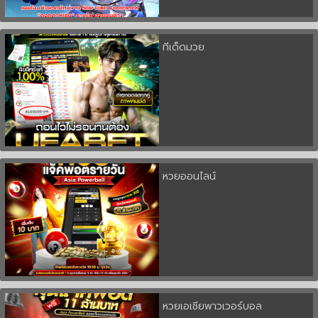
ทีเด็ดมวย
หวยออนไลน์
หวยเอเชียพาวเวอร์บอล