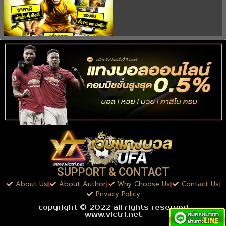
SUPPORT & CONTACT
About Us
About Author
Why Choose Us
Contact Us
Privacy Policy
copyright © 2022 all rights reserved
www.victri.net