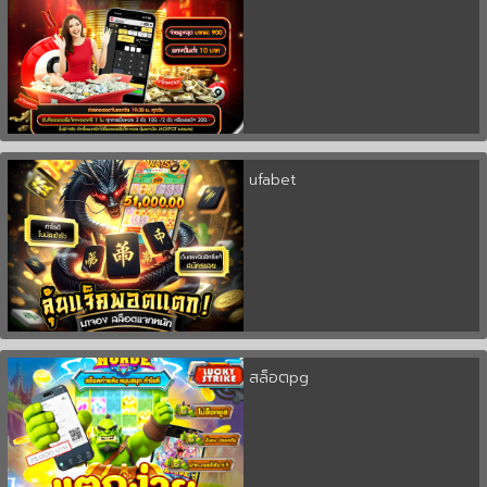
ufabet
สล็อตpg