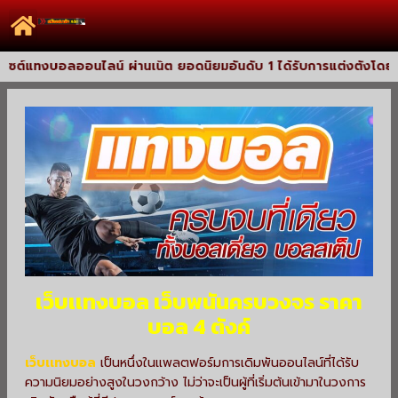
์แทงบอลออนไลน์ ผ่านเน็ต ยอดนิยมอันดับ 1 ได้รับการแต่งตั้งโดยตรงจา
เว็บเเทงบอล เว็บพนันครบวงจร ราคา
บอล 4 ตังค์
เว็บเเทงบอล
เป็นหนึ่งในแพลตฟอร์มการเดิมพันออนไลน์ที่ได้รับ
ความนิยมอย่างสูงในวงกว้าง ไม่ว่าจะเป็นผู้ที่เริ่มต้นเข้ามาในวงการ