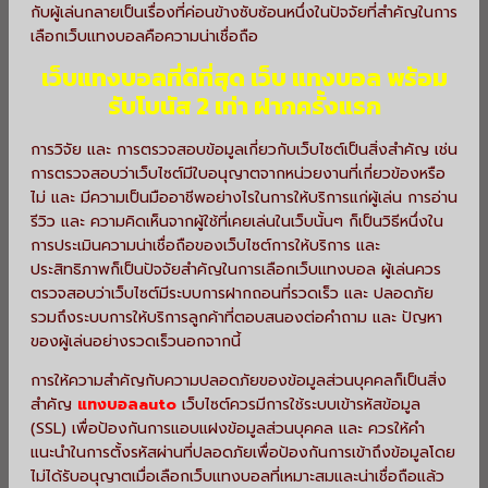
กับผู้เล่นกลายเป็นเรื่องที่ค่อนข้างซับซ้อนหนึ่งในปัจจัยที่สำคัญในการ
เลือกเว็บแทงบอลคือความน่าเชื่อถือ
เว็บแทงบอลที่ดีที่สุด เว็บ แทงบอล พร้อม
รับโบนัส 2 เท่า ฝากครั้งแรก
การวิจัย และ การตรวจสอบข้อมูลเกี่ยวกับเว็บไซต์เป็นสิ่งสำคัญ เช่น
การตรวจสอบว่าเว็บไซต์มีใบอนุญาตจากหน่วยงานที่เกี่ยวข้องหรือ
ไม่ และ มีความเป็นมืออาชีพอย่างไรในการให้บริการแก่ผู้เล่น การอ่าน
รีวิว และ ความคิดเห็นจากผู้ใช้ที่เคยเล่นในเว็บนั้นๆ ก็เป็นวิธีหนึ่งใน
การประเมินความน่าเชื่อถือของเว็บไซต์การให้บริการ และ
ประสิทธิภาพก็เป็นปัจจัยสำคัญในการเลือกเว็บแทงบอล ผู้เล่นควร
ตรวจสอบว่าเว็บไซต์มีระบบการฝากถอนที่รวดเร็ว และ ปลอดภัย
รวมถึงระบบการให้บริการลูกค้าที่ตอบสนองต่อคำถาม และ ปัญหา
ของผู้เล่นอย่างรวดเร็วนอกจากนี้
การให้ความสำคัญกับความปลอดภัยของข้อมูลส่วนบุคคลก็เป็นสิ่ง
สำคัญ
แทงบอลauto
เว็บไซต์ควรมีการใช้ระบบเข้ารหัสข้อมูล
(SSL) เพื่อป้องกันการแอบแฝงข้อมูลส่วนบุคคล และ ควรให้คำ
แนะนำในการตั้งรหัสผ่านที่ปลอดภัยเพื่อป้องกันการเข้าถึงข้อมูลโดย
ไม่ได้รับอนุญาตเมื่อเลือกเว็บแทงบอลที่เหมาะสมและน่าเชื่อถือแล้ว