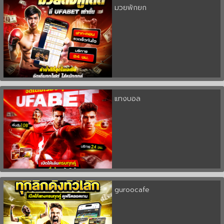
มวยพักยก
แทงบอล
guroocafe