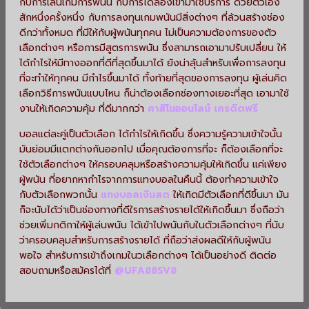
กับการเล่นเกมการพนัน กับการได้ลองเข้ามาใช้บริการ ด้วยตัวเอง
สักหนึ่งครั้งหนึ่ง กับการลงทุนเกมพนันมีสิ่งต่างๆ ที่ล้วนสร้างช่อง
ดีกว่าทั้งหมด ที่มีให้กับผู้พนันทุกคน ไม่เป็นความต้องการของตัว
เลือกต่างๆ หรือการมีสูตรการพนัน ซึ่งสามารถเอามาปรับเปลี่ยน ให้
ได้กำไรให้มีทางออกที่ดีที่สุดขึ้นมาได้ ยังน่าลุ้นสำหรับเพื่อการลงทุน
ที่จะทำให้ทุกคน มีกำไรขึ้นมาได้ ทั้งท้ายที่สุดของการลงทุน ผู้เล่นคิด
เลือกวิธีการพนันแบบไหน ก็น่าต้องเลือกช่องทางเยอะที่สุด เอามาใช้
งานให้เกิดความคุ้ม ที่ดีมากกว่า
คาสิโนออนไลน์ เครดิตฟรี
บอลแต่ละคู่เป็นตัวเลือก ได้กำไรให้เกิดขึ้น ซึ่งความรู้ความเข้าใจนั้น
มันย่อมมีแตกต่างกันออกไป เมื่อคุณต้องการที่จะ ก็ต้องเลือกที่จะ
ใช้ตัวเลือกต่างๆ ให้ครอบคลุมหรือสร้างความคุ้มให้เกิดขึ้น แค่เพียง
ผู้พนัน ที่อยากหากำไรจากการแทงบอลในคืนนี้ ต้องทำความเข้าใจ
กับตัวเลือกพวกนั้น
แทงบอลเงินสด
ให้เกิดมีตัวเลือกที่ดีขึ้นมา มัน
ก็จะนับได้ว่าเป็นช่องทางที่ดีใรการสร้างรายได้ให้เกิดขึ้นมา ซึ่งถือว่า
ช่วยเพิ่มกติกาให้ผู้เล่นพนัน ได้เข้าไปพนันกับในตัวเลือกต่างๆ ที่นับ
ว่าครอบคลุมสำหรับการสร้างรายได้ ที่ถือว่าส่งผลดีให้กับผู้พนัน
พอใจ สำหรับการเข้าถึงเกมในวเลือกต่างๆ ได้เป็นอย่างดี
ติดต่อ
สอบถามหรือสมัครได้ที่
@UFA88SV8