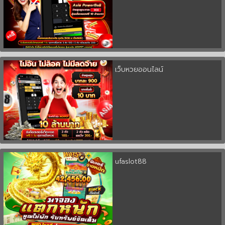
เว็บหวยออนไลน์
ufaslot88