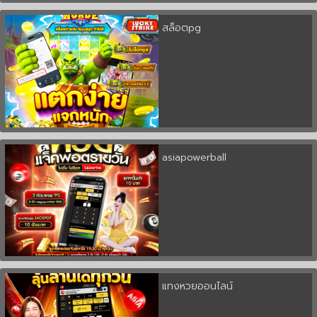
สล็อตpg
asiapowerball
แทงหวยออนไลน์