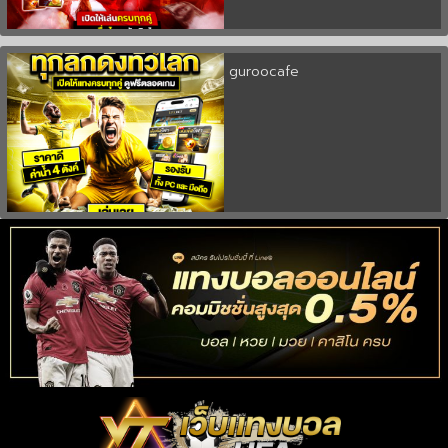
guroocafe