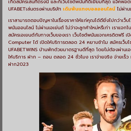
เกิดสมัครเล่นที่ตรงนี้ และก็เว็บไซต์พนันที่ดีเยี่ยมที่สุด แ
UFABETเล่นตรงผ่านบริษัท
เดิมพันแทงบอลออนไลน์
ไม่ผ่าน
เราสามารถตอบปัญหาในเรื่องราคาให้แก่คุณได้ดียิ่งไปกว่าเว็บ
พนันออนไลน์ ไม่ผ่านเอเย่นต์ ไม่ว่าจะลูกค้าใหม่หรืเก่า เราแจ
สมัครเอเยนต์กับทางเว็บของเรา เว็บไซต์พนันแจกเครดิตฟรี เปิด
Computer
ได้ เปิดให้บริการตลอด 24 หยาบช้าโม สมัครเว็บไซ
UFABETWINS
บ้านพักด้วยมาตรฐานดีที่สุด โดยไม่ต้องผ่าน
ให้บริการ ฝาก – ถอน ตลอด 24 ชั่วโมง เราจ่ายจริง จ่ายเร็
ฝาก2023