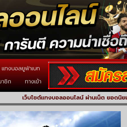
แทงบอลยูฟ่าเบท
มาชิก
ทางเข้า
เว็บไซต์แทงบอลออนไลน์ ผ่านเน็ต ยอดนิยมอันดับ 1 ไ