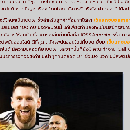
จ็คพอตแตกบ่อยมาก ที่สุด แทงไก่ชน ถ่ายทอดสด จากสนาม ทั่วทวีปเอเชี
เอเย่นต์ หมดปัญหาเรื่อง โดนโกง บริการดี จริงใจ ฝากถอนไม่มีอย่
ไซต์ไหนๆเป็น100% ซึ่งสำหรับลูกค้าที่อยากได้หา
เว็บแทงบอลราค
กโบนัสไปเลย 100 กับโปรดีๆในวันนี้ แค่เพียงท่านลงทะเบียนสมัครสมาช
บริการให้ลูกค้า ที่สามารถเล่นผ่านมือถือ
IOS&Android
หรือ ทา
ต์พนันออนไลน์ ดีที่สุด สมัครพนันออนไลน์ที่ยอดเยี่ยม
เว็บแทงบ
เอเย่นต์ มีความปลอดภัย100% และจากนั้นก็ยังมี คณะทำงาน
Call
ว มีบริการรอคอยให้คำแนะนำทุกคนตลอด 24 ชั่วโมง แจกโบนัสฟรีไม่