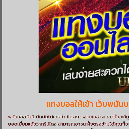
แทงบอลให้เข้า เว็บพนันบ
พนันบอลวันนี้ ยืนยันได้เลยว่าอัตราการจ่ายในช่วงเวลานั้นจะมีมู
ยอดเยี่ยมแล้วว่ากรุ๊ปใดจะสามารถเอาชนะฝั่งตรงข้ามได้คุณก็