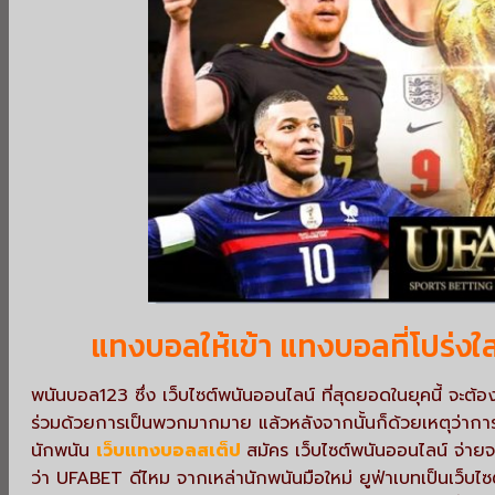
แทงบอลให้เข้า แทงบอลที่โปร่งใ
พนันบอล123 ซึ่ง เว็บไซต์พนันออนไลน์ ที่สุดยอดในยุคนี้ จะต้
ร่วมด้วยการเป็นพวกมากมาย แล้วหลังจากนั้นก็ด้วยเหตุว่าการ
นักพนัน
เว็บแทงบอลสเต็ป
สมัคร เว็บไซต์พนันออนไลน์ จ่ายจ
ว่า
UFABET
ดีไหม จากเหล่านักพนันมือใหม่ ยูฟ่าเบทเป็นเว็บไซ