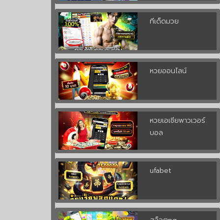
ทีเด็ดมวย
หวยออนไลน์
หวยเอเชียพาวเวอร์
บอล
ufabet