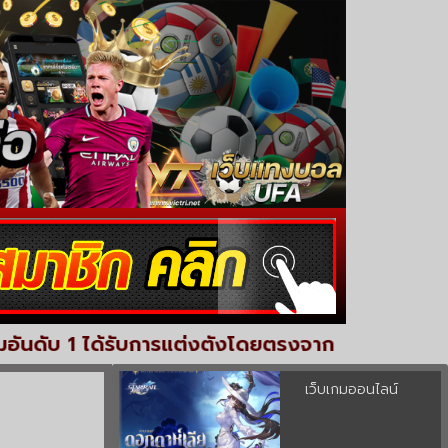
ด้รับการแต่งตั้งโดยตรงจาก ยูฟ่าเบท พนันบอล เล่น
เว็บเกมออนไลน์