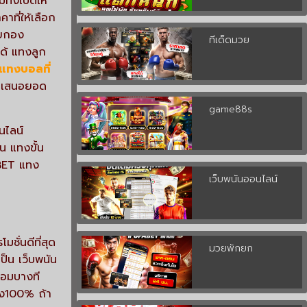
ั้งเปิดให้
าที่ให้เลือก
ายกอง
ทีเด็ดมวย
ได้ แทงลูก
แทงบอลที่
ข้อเสนอยอด
game88s
นไลน์
น แทงขั้น
BET
แทง
เว็บพนันออนไลน์
ชั่นดีที่สุด
มวยพักยก
ป็น เว็บพนัน
ป้อมบางที
กง100% ถ้า