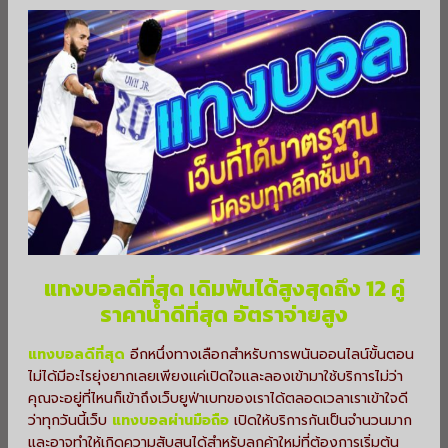
แทงบอลดีที่สุด เดิมพันได้สูงสุดถึง 12 คู่
ราคาน้ำดีที่สุด อัตราจ่ายสูง
แทงบอลดีที่สุด
อีกหนึ่งทางเลือกสำหรับการพนันออนไลน์ขั้นตอน
ไม่ได้มีอะไรยุ่งยากเลยเพียงแค่เปิดใจและลองเข้ามาใช้บริการไม่ว่า
คุณจะอยู่ที่ไหนก็เข้าถึงเว็บยูฟ่าเบทของเราได้ตลอดเวลาเราเข้าใจดี
ว่าทุกวันนี้เว็บ
แทงบอลผ่านมือถือ
เปิดให้บริการกันเป็นจำนวนมาก
และอาจทำให้เกิดความสับสนได้สำหรับลูกค้าใหม่ที่ต้องการเริ่มต้น