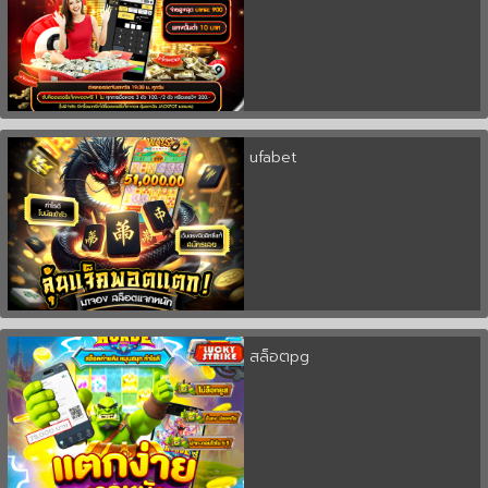
ufabet
สล็อตpg