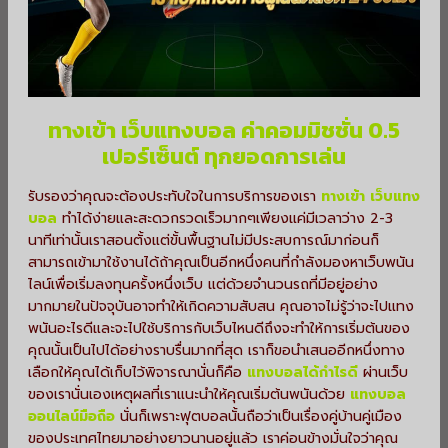
ทางเข้า เว็บแทงบอล ค่าคอมมิชชั่น 0.5
เปอร์เซ็นต์ ทุกยอดการเล่น
รับรองว่าคุณจะต้องประทับใจในการบริการของเรา
ทางเข้า เว็บแทง
บอล
ทำได้ง่ายและสะดวกรวดเร็วมากๆเพียงแค่มีเวลาว่าง 2-3
นาทีเท่านั้นเราสอนตั้งแต่ขั้นพื้นฐานไม่มีประสบการณ์มาก่อนก็
สามารถเข้ามาใช้งานได้ถ้าคุณเป็นอีกหนึ่งคนที่กำลังมองหาเว็บพนัน
ไลน์เพื่อเริ่มลงทุนครั้งหนึ่งเว็บ แต่ด้วยจำนวนรถที่มีอยู่อย่าง
มากมายในปัจจุบันอาจทำให้เกิดความสับสน คุณอาจไม่รู้ว่าจะไปแทง
พนันอะไรดีและจะไปใช้บริการกับเว็บไหนดีถึงจะทำให้การเริ่มต้นของ
คุณนั้นเป็นไปได้อย่างราบรื่นมากที่สุด เราก็ขอนำเสนออีกหนึ่งทาง
เลือกให้คุณได้เก็บไว้พิจารณานั่นก็คือ
แทงบอลได้กำไรดี
ผ่านเว็บ
ของเรานั่นเองเหตุผลที่เราแนะนำให้คุณเริ่มต้นพนันด้วย
แทงบอล
ออนไลน์มือถือ
นั่นก็เพราะฟุตบอลนั้นถือว่าเป็นเรื่องคู่บ้านคู่เมือง
ของประเทศไทยมาอย่างยาวนานอยู่แล้ว เราค่อนข้างมั่นใจว่าคุณ