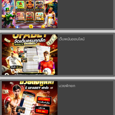
เว็บพนันออนไลน์
มวยพักยก