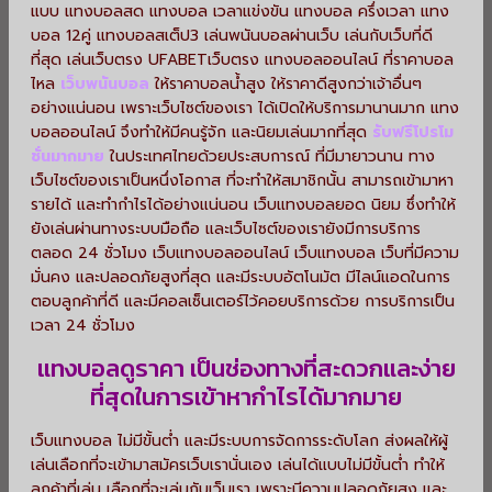
แบบ แทงบอลสด แทงบอล เวลาแข่งขัน แทงบอล ครึ่งเวลา แทง
บอล 12คู่ แทงบอลสเต็ป3 เล่นพนันบอลผ่านเว็บ เล่นกับเว็บที่ดี
ที่สุด เล่นเว็บตรง UFABETเว็บตรง แทงบอลออนไลน์ ที่ราคาบอล
ไหล
เว็บพนันบอล
ให้ราคาบอลน้ำสูง ให้ราคาดีสูงกว่าเจ้าอื่นๆ
อย่างแน่นอน เพราะเว็บไซต์ของเรา ได้เปิดให้บริการมานานมาก แทง
บอลออนไลน์ จึงทำให้มีคนรู้จัก และนิยมเล่นมากที่สุด
รับฟรีโปรโม
ชั่นมากมาย
ในประเทศไทยด้วยประสบการณ์ ที่มีมายาวนาน ทาง
เว็บไซต์ของเราเป็นหนึ่งโอกาส ที่จะทำให้สมาชิกนั้น สามารถเข้ามาหา
รายได้ และทำกำไรได้อย่างแน่นอน เว็บแทงบอลยอด นิยม ซึ่งทำให้
ยังเล่นผ่านทางระบบมือถือ และเว็บไซต์ของเรายังมีการบริการ
ตลอด 24 ชั่วโมง เว็บแทงบอลออนไลน์ เว็บแทงบอล เว็บที่มีความ
มั่นคง และปลอดภัยสูงที่สุด และมีระบบอัตโนมัต มีไลน์แอดในการ
ตอบลูกค้าที่ดี และมีคอลเซ็นเตอร์ไว้คอยบริการด้วย การบริการเป็น
เวลา 24 ชั่วโมง
แทงบอลดูราคา เป็นช่องทางที่สะดวกและง่าย
ที่สุดในการเข้าหากำไรได้มากมาย
เว็บแทงบอล ไม่มีขั้นต่ำ และมีระบบการจัดการระดับโลก ส่งผลให้ผู้
เล่นเลือกที่จะเข้ามาสมัครเว็บเรานั่นเอง เล่นได้แบบไม่มีขั้นต่ำ ทำให้
ลูกค้าที่เล่น เลือกที่จะเล่นกับเว็บเรา เพราะมีความปลอดภัยสูง และ