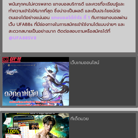
พนันทุกคนไม่ควรพลาด แทงบอลบริการดี และควรที่จะเรียนรู้และ
ทำความเข้าใจให้มากที่สุด ซึ่งน่าจะเป็นผลดี และเป็นประโยชน์ต่อ
ตนเองได้อย่างแน่นอน
แทงบอลได้กำไร ที่ 1
กับการแทงบอลผ่าน
เว็บ UFA88s ที่มีช่องทางในการสมัครเข้าใช้งานได้แบบง่ายๆ และ
สะดวกสบายเป็นอย่างมาก
ติดต่อสอบถามหรือสมัครได้ที่
@UFA88SV8
เว็บเกมออนไลน์
ทีเด็ดมวย