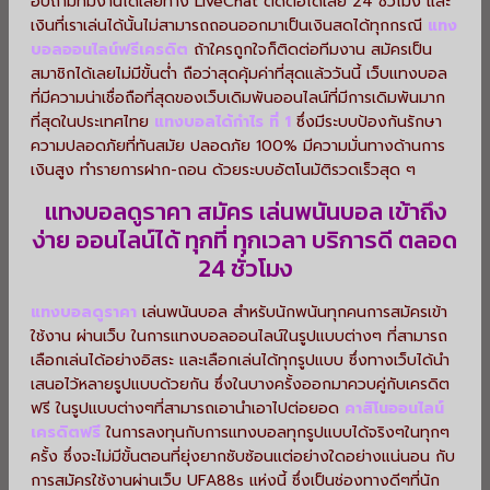
อบถามทีมงานได้เลยทาง LiveChat ติดต่อได้เลย 24 ชั่วโมง และ
เงินที่เราเล่นได้นั้นไม่สามารถถอนออกมาเป็นเงินสดได้ทุกกรณี
แทง
บอลออนไลน์ฟรีเครดิต
ถ้าใครถูกใจก็ติดต่อทีมงาน สมัครเป็น
สมาชิกได้เลยไม่มีขั้นต่ำ ถือว่าสุดคุ้มค่าที่สุดแล้ววันนี้ เว็บแทงบอล
ที่มีความน่าเชื่อถือที่สุดของเว็บเดิมพันออนไลน์ที่มีการเดิมพันมาก
ที่สุดในประเทศไทย
แทงบอลได้กำไร ที่ 1
ซึ่งมีระบบป้องกันรักษา
ความปลอดภัยที่ทันสมัย ปลอดภัย 100% มีความมั่นทางด้านการ
เงินสูง ทำรายการฝาก-ถอน ด้วยระบบอัตโนมัติรวดเร็วสุด ๆ
แทงบอลดูราคา สมัคร เล่นพนันบอล เข้าถึง
ง่าย ออนไลน์ได้ ทุกที่ ทุกเวลา บริการดี ตลอด
24 ชั่วโมง
แทงบอลดูราคา
เล่นพนันบอล สำหรับนักพนันทุกคนการสมัครเข้า
ใช้งาน ผ่านเว็บ ในการแทงบอลออนไลน์ในรูปแบบต่างๆ ที่สามารถ
เลือกเล่นได้อย่างอิสระ และเลือกเล่นได้ทุกรูปแบบ ซึ่งทางเว็บได้นำ
เสนอไว้หลายรูปแบบด้วยกัน ซึ่งในบางครั้งออกมาควบคู่กับเครดิต
ฟรี ในรูปแบบต่างๆที่สามารถเอานำเอาไปต่อยอด
คาสิโนออนไลน์
เครดิตฟรี
ในการลงทุนกับการแทงบอลทุกรูปแบบได้จริงๆในทุกๆ
ครั้ง ซึ่งจะไม่มีขั้นตอนที่ยุ่งยากซับซ้อนแต่อย่างใดอย่างแน่นอน กับ
การสมัครใช้งานผ่านเว็บ UFA88s แห่งนี้ ซึ่งเป็นช่องทางดีๆที่นัก