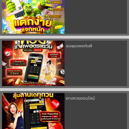
asiapowerball
แทงหวยออนไลน์