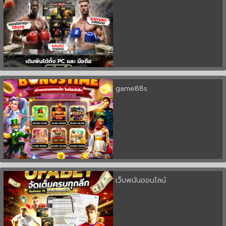
game88s
เว็บพนันออนไลน์