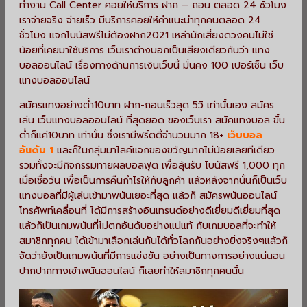
ทำงาน Call Center คอยให้บริการ ฝาก – ถอน ตลอด 24 ชั่วโมง
เราจ่ายจริง จ่ายเร็ว มีบริการคอยให้คำแนะนำทุกคนตลอด 24
ชั่วโมง แจกโบนัสฟรีไม่ต้องฝาก2021 เหล่านักเสี่ยงดวงคนไม่ใช่
น้อยที่เคยมาใช้บริการ เว็บเราต่างบอกเป็นเสียงเดียวกันว่า แทง
บอลออนไลน์ เรื่องทางด้านการเงินเว็บนี้ มั่นคง 100 เปอร์เซ็น เว็บ
แทงบอลออนไลน์
สมัครแทงอย่างต่ำ10บาท ฝาก-ถอนเร็วสุด 5วิ เท่านั้นเอง สมัคร
เล่น เว็บแทงบอลออนไลน์ ที่สุดยอด ของเว็บเรา สมัคแทงบอล ขั้น
ต่ำก็แค่10บาท เท่านั้น ซึ่งเรามีฟริ้ตตี้จำนวนมาก 18+
เว็บบอล
อันดับ 1
และก็ในกลุ่มมาไลค์แจกของขวัญมากไม่น้อยเลยทีเดียว
รวมทั้งจะมีกิจกรรมทายผลบอลฟุต เพื่อลุ้นรับ โบนัสฟรี 1,000 ทุก
เมื่อเชื่อวัน เพื่อเป็นการคืนกำไรให้กับลูกค้า แล้วหลังจากนั้นก็เป็นเว็บ
แทงบอลที่มีผู้เล่นเข้ามาพนันเยอะที่สุด แล้วก็ สมัครพนันออนไลน์
โทรศัพท์เคลื่อนที่ ได้มีการสร้างอินเทรนด์อย่างดีเยี่ยมดีเยี่ยมที่สุด
แล้วก็เป็นเกมพนันที่ไม่ตกอันดับอย่างแน่แท้ กับเกมบอลที่จะทำให้
สมาชิกทุกคน ได้เข้ามาเลือกเล่นกันได้ทั่วโลกกันอย่างยิ่งจริงๆแล้วก็
จัดว่ายังเป็นเกมพนันที่มีการแข่งขัน อย่างเป็นทางการอย่างแน่นอน
ปากปากทางเข้าพนันออนไลน์ ก็เลยทำให้สมาชิกทุกคนนั้น