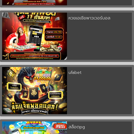
หวยเอเชียพาวเวอร์บอล
ufabet
สล็อตpg