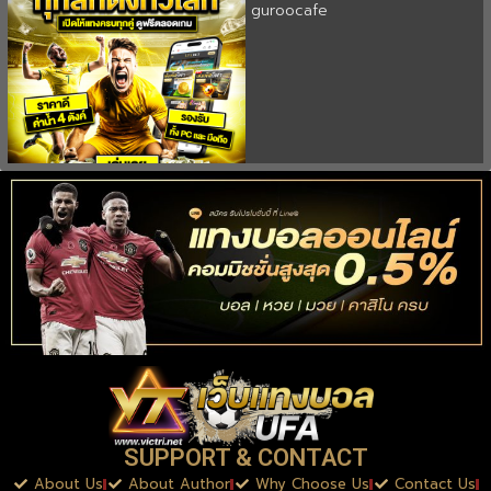
guroocafe
SUPPORT & CONTACT
About Us
About Author
Why Choose Us
Contact Us