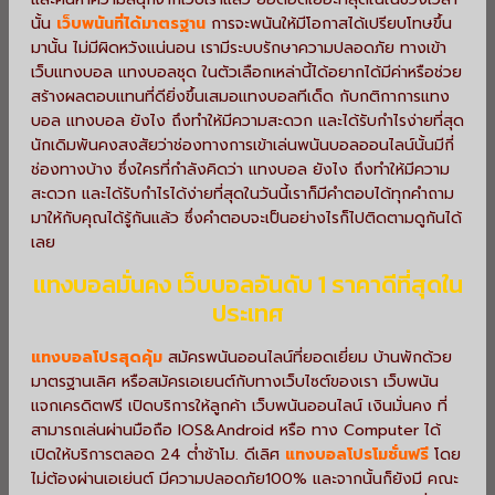
นั้น
เว็บพนันที่ได้มาตรฐาน
การจะพนันให้มีโอกาสได้เปรียบโทษขึ้น
มานั้น ไม่มีผิดหวังแน่นอน เรามีระบบรักษาความปลอดภัย ทางเข้า
เว็บแทงบอล แทงบอลชุด ในตัวเลือกเหล่านี้ได้อยากได้มีค่าหรือช่วย
สร้างผลตอบแทนที่ดียิ่งขึ้นเสมอแทงบอลทีเด็ด กับกติกาการแทง
บอล แทงบอล ยังไง ถึงทำให้มีความสะดวก และได้รับกำไรง่ายที่สุด
นักเดิมพันคงสงสัยว่าช่องทางการเข้าเล่นพนันบอลออนไลน์นั้นมีกี่
ช่องทางบ้าง ซึ่งใครที่กำลังคิดว่า แทงบอล ยังไง ถึงทำให้มีความ
สะดวก และได้รับกำไรได้ง่ายที่สุดในวันนี้เราก็มีคำตอบได้ทุกคำถาม
มาให้กับคุณได้รู้กันแล้ว ซึ่งคำตอบจะเป็นอย่างไรก็ไปติดตามดูกันได้
เลย
แทงบอลมั่นคง เว็บบอลอันดับ 1 ราคาดีที่สุดใน
ประเทศ
แทงบอลโปรสุดคุ้ม
สมัครพนันออนไลน์ที่ยอดเยี่ยม บ้านพักด้วย
มาตรฐานเลิศ หรือสมัครเอเยนต์กับทางเว็บไซต์ของเรา เว็บพนัน
แจกเครดิตฟรี เปิดบริการให้ลูกค้า เว็บพนันออนไลน์ เงินมั่นคง ที่
สามารถเล่นผ่านมือถือ IOS&Android หรือ ทาง Computer ได้
เปิดให้บริการตลอด 24 ต่ำช้าโม. ดีเลิศ
แทงบอลโปรโมชั่นฟรี
โดย
ไม่ต้องผ่านเอเย่นต์ มีความปลอดภัย100% และจากนั้นก็ยังมี คณะ