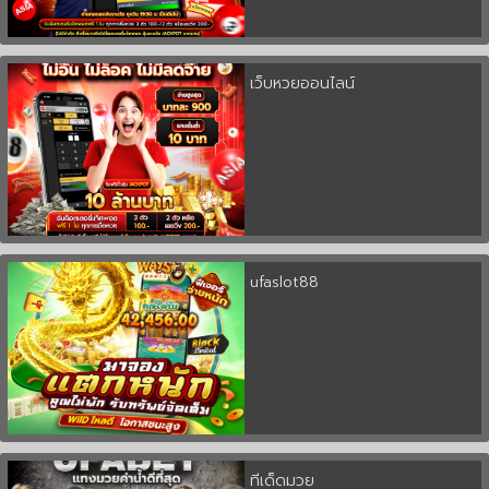
เว็บหวยออนไลน์
ufaslot88
ทีเด็ดมวย