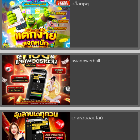
สล็อตpg
asiapowerball
แทงหวยออนไลน์