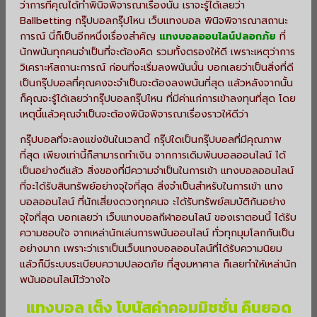
ว่าการที่คุณได้ทำพินิจพิจารณาเรื่องนั้น เราจะรู้ได้เลยว่า
Ballbetting กรุ๊ปบอลกรุ๊ปไหน เว็บแทงบอล พินิจพิจารณาสถานะ
การณ์ นี่ก็เป็นอีกหนึ่งเรื่องสำคัญ
แทงบอลออนไลน์ปลอกภัย
ที่
นักพนันทุกคนจำเป็นที่จะต้องคิด รวมทั้งตรองให้ดี เพราะเหตุว่าการ
วิเคราะห์สถานะการณ์ ก่อนที่จะเริ่มลงพนันนั้น บอกเลยว่าเป็นสิ่งที่ดี
เป็นกรุ๊ปบอลที่คุณคงจะจำเป็นจะต้องลงพนันที่สุด แล้วหลังจากนั้น
ก็คุณจะรู้ได้เลยว่ากรุ๊ปบอลกรุ๊ปไหน ที่มีค่าแก่การเข้าลงทุนที่สุด โดย
เหตุนี้แล้วคุณจำเป็นจะต้องพินิจพิจารณาเรื่องราวให้ดีว่า
กรุ๊ปบอลที่จะลงแข่งขันในเวลานี้ กรุ๊ปใดเป็นกรุ๊ปบอลที่มีคุณภาพ
ที่สุด เพียงเท่านี้ก็สามารถทำเงิน จากการเดิมพันบอลออนไลน์ ได้
เป็นอย่างดีแล้ว สิ่งของที่มีความจำเป็นในการเข้า แทงบอลออนไลน์
ที่จะได้รับสินทรัพย์อย่างจุใจที่สุด สิ่งจำเป็นสำหรับในการเข้า แทง
บอลออนไลน์ ที่นักเสี่ยงดวงทุกคนจ ะได้รับทรัพย์สมบัติกันอย่าง
จุใจที่สุด บอกเลยว่า เว็บแทงบอลกีฬาออนไลน์ ของเราตอนนี้ ได้รับ
ความชอบใจ จากเหล่านักเล่นการพนันออนไลน์ ทั่วทุกมุมโลกกันเป็น
อย่างมาก เพราะว่าเราเป็นเว็บแทงบอลออนไลน์ที่ได้รับความนิยม
แล้วก็มีระบบระเบียบความปลอดภัย ที่สูงมหาศาล ก็เลยทำให้เหล่านัก
พนันออนไลน์ไว้วางใจ
แทงบอล เต็ง โบนัสค่าคอมมิชชั่น คืนยอด