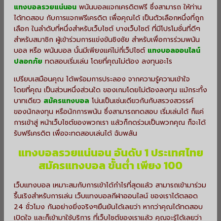
แทงบอลรวยแน่นอน
พนันบอลแจกเครดิตฟรี ซึ่งสามารถ ให้ท่าน
ได้ทดสอบ กับการแจกฟรีเครดิต เพื่อคุณได้ เป็นตัวเลือกหนึ่งที่ถูก
เลือก ในลำดับที่หนึ่งสำหรับเว็บไซต์ บางเว็บไซต์ ที่มีโปรโมชั่นที่ดีๆ
สำหรับสมาชิก ผู้เข้าร่วมการแข่งขันชิงชัย สำหรับเพื่อการร่วมพนัน
บอล หรือ พนันบอล นั้นมีเพียงแค่ไม่กี่เว็ปไซต์
แทงบอลออนไลน์
ปลอกภัย
ทดสอบเริ่มเล่น โดยที่คุณไม่ต้อง ลงทุนอะไร
เปรียบเสมือนคุณ ได้พร้อมการประลอง จากความรู้ความเข้าใจ
โดยที่คุณ เป็นส่วนหนึ่งส่วนใด ของเกมโดยไม่ต้องลงทุน แม้กระทั้ง
บาทเดียว
สมัครแทงบอล
โน่นเป็นเช่นเดียวกันกับสรวงสวรรค์
ของนักลงทุน หรือนักการพนัน ซึ่งสามารถทดสอบ เริ่มเล่นได้ ก็แค่
การเข้าสู่ หน้าเว็บไซต์ของพวกเรา แล้วก็กดร่วมเป็นพวกคุณ ก็จะได้
รับฟรีเครดิต เพื่อจะทดสอบเล่นได้ ฉับพลัน
แทงบอลรวยแน่นอน อันดับ 1 ประเทศไทย
สมัครแทงบอล ขั้นต่ำ เพียง 100
เว็บแทงบอล เหมาะสมกับการเข้าได้กำไรที่สุดแล้ว สามารถเข้ามาร่วม
รื้นเริงสำหรับการเล่น เว็บแทงบอลกีฬาออนไลน์ ของเราได้ตลอด
24 ชั่วโมง กันอย่างยิ่งจริงๆยืนยันได้เลยว่า หากว่าคุณได้ทดสอบ
เปิดใจ และก็เข้ามาใช้บริการ ที่เว็บไซต์ของเราแล้ว คุณจะรู้ได้เลยว่า