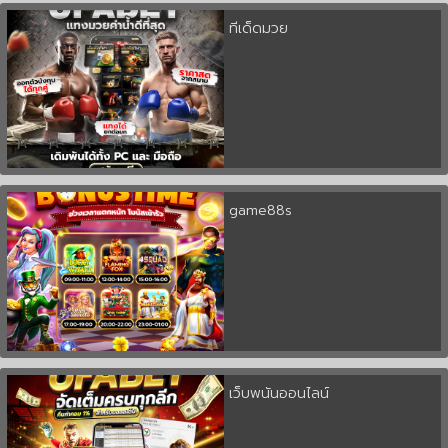
ทีเด็ดมวย
game88s
เว็บพนันออนไลน์