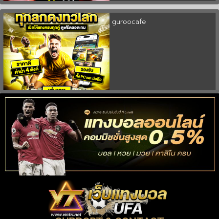
guroocafe