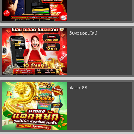
เว็บหวยออนไลน์
ufaslot88