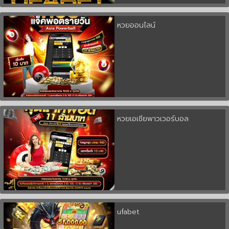
หวยออนไลน์
หวยเอเชียพาวเวอร์บอล
ufabet