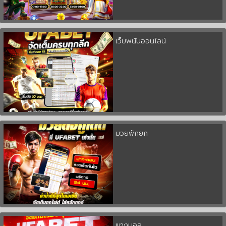
เว็บพนันออนไลน์
มวยพักยก
แทงบอล