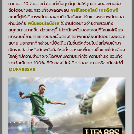
มากกว่า 10 ลีกจากทั่วโลกที่เก็บทุกวี่ทุกวันให้คุณแทงบอลผ่านมือ
ถือได้อย่างสนุกรวมทั้งเพลิดเพลิน
คาสิโนออนไลน์ เครดิตฟรี
ขณะนี้ผู้ให้บริการพนันบอลผ่านมือถือยังคงปรับแต่งระบบพนันบอล
ผ่านมือถือ
พนันออนไลน์ง่าย
ใช้งานได้อย่างง่ายดายรวมทั้ง
สนุกสนานมากขึ้น ด้วยเหตุนี้ ไม่ว่านักพนันบอลจะอยู่ที่ไหนแค่เพียง
เข้าระบบก็สามารถแทงบอลเว็บตรงโทรศัพท์เคลื่อนที่ได้อย่างสะดวก
สบาย นอกจากที่กล่าวมานี้ยังมีโปรโมชั่นดีๆด้วยโบนัสที่เพิ่มเข้ามา
เงินรางวัลสำหรับนักพนันมือใหม่ทั้งสองจะเพิ่มมากขึ้นและก็นักเสี่ยง
โชคผู้ที่มีความชำนาญจะได้พบกับความระทึกใจ ความร่าเริง รวมทั้ง
รางวัลเงินสด 100% ที่จัดแจงไว้ให้
ติดต่อสอบถามหรือสมัครได้ที่
@UFA88SV8