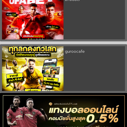
guroocafe