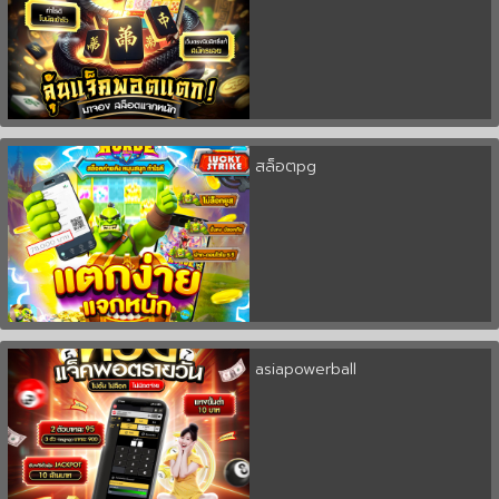
สล็อตpg
asiapowerball