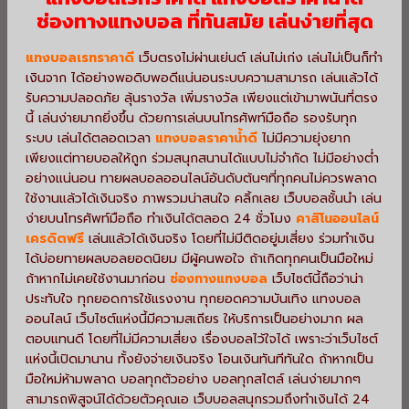
ช่องทางแทงบอล ที่ทันสมัย เล่นง่ายที่สุด
แทงบอลเรทราคาดี
เว็บตรงไม่ผ่านเย่นต์ เล่นไม่เก่ง เล่นไม่เป็นก็ทำ
เงินจาก
ได้อย่างพอดิบพอดีแน่นอนระบบความสามารถ เล่นแล้วได้
รับความปลอดภัย ลุ้นรางวัล เพิ่มรางวัล เพียงแต่เข้ามาพนันที่ตรง
นี้ เล่นง่ายมากยิ่งขึ้น ด้วยการเล่นบนโทรศัพท์มือถือ รองรับทุก
ระบบ เล่นได้ตลอดเวลา
แทงบอลราคาน้ำดี
ไม่มีความยุ่งยาก
เพียงแต่ทายบอลให้ถูก ร่วมสนุกสนานได้แบบไม่จำกัด ไม่มีอย่างต่ำ
อย่างแน่นอน ทายผลบอลออนไลน์อันดับต้นๆที่ทุกคนไม่ควรพลาด
ใช้งานแล้วได้เงินจริง ภาพรวมน่าสนใจ คลิ้กเลย เว็บบอลชั้นนำ เล่น
ง่ายบนโทรศัพท์มือถือ ทำเงินได้ตลอด 24 ชั่วโมง
คาสิโนออนไลน์
เครดิตฟรี
เล่นแล้วได้เงินจริง โดยที่ไม่มีติดอยู่มเสี่ยง ร่วมทำเงิน
ได้บ่อยทายผลบอลยอดนิยม มีผู้คนพอใจ ถ้าเกิดทุกคนเป็นมือใหม่
ถ้าหากไม่เคยใช้งานมาก่อน
ช่องทางแทงบอล
เว็บไซต์นี้ถือว่าน่า
ประทับใจ ทุกยอดการใช้แรงงาน ทุกยอดความบันเทิง แทงบอล
ออนไลน์ เว็บไซต์แห่งนี้มีความสเถียร ให้บริการเป็นอย่างมาก ผล
ตอบแทนดี โดยที่ไม่มีความเสี่ยง เรื่องบอลไว้ใจได้ เพราะว่าเว็บไซต์
แห่งนี้เปิดมานาน ทั้งยังจ่ายเงินจริง โอนเงินทันทีทันใด ถ้าหากเป็น
มือใหม่ห้ามพลาด บอลทุกตัวอย่าง บอลทุกสไตล์ เล่นง่ายมากๆ
สามารถพิสูจน์ได้ด้วยตัวคุณเอ เว็บบอลสนุกรวมถึงทำเงินได้ 24