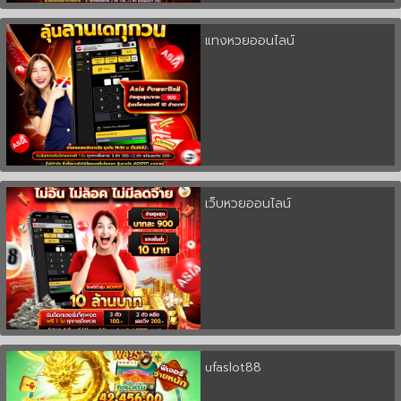
แทงหวยออนไลน์
เว็บหวยออนไลน์
ufaslot88