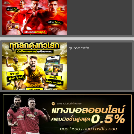
guroocafe