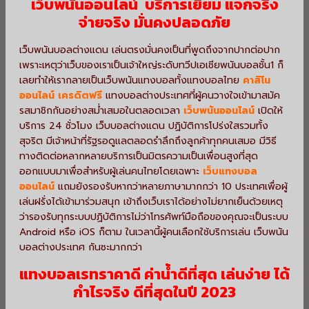
เว็บพนันออนไลน์ บริการเยี่ยม แจกจริง
จ่ายจริง มั่นคงปลอดภัย
เว็บพนันบอลต่างแดน เล่นตรงมั่นคงเป็นที่พูดถึงจากปากต่อปาก
เพราะเหตุว่าเว็บของเราเป็นเจ้าใหญ่ระดับทวีปเอเชีย
พนันบอลชั้น1
ก็
เลยทำให้เรากลายเป็นเว็บพนันแทงบอลทั้งแทงบอลไทย
คาสิโน
ออนไลน์ เครดิตฟรี
แทงบอลต่างประเทศที่ผู้คนวางใจเข้ามาสมัค
รสมาชิกกันอย่างสม่ำเสมอในตลอดเวลา
เว็บพนันออนไลน์
เปิดให้
บริการ 24 ชั่วโมง เว็บบอลต่างแดน ปฏิบัติการโปร่งใสรวมทั้ง
สุจริต มีเจ้าหน้าที่รัฐรอดูแลตลอดรำลึกถึงลูกค้าทุกคนเสมอ มีวิธี
ทางติดต่อหลากหลายบริการเป็นมิตรความเป็นเพื่อนสูงที่สุด
ออกแบบมาเพื่อสำหรับผู้เล่นคนไทยโดยเฉพาะ
เว็บแทงบอล
ออนไลน์
แถมยังรองรับหากว่าหลายภาษามากกว่า 10 ประเทศเพื่อผู้
เล่นฝรั่งได้เข้ามาร่วมสนุก เข้าถึงเว็บเราได้อย่างไม่ยากเย็นด้วยเหตุ
ว่ารองรับทุกระบบปฏิบัติการไม่ว่าโทรศัพท์มือถือของคุณจะเป็นระบบ
Android
หรือ
iOS
ก็ตาม ในเวลานี้ผู้คนเลือกใช้บริการเล่น เว็บพนัน
บอลต่างประเทศ กันซะมากกว่า
แทงบอลเรทราคาดี ค่าน้ำดีที่สุด เล่นง่าย ได้
กำไรจริง ดีที่สุดในปี 2023