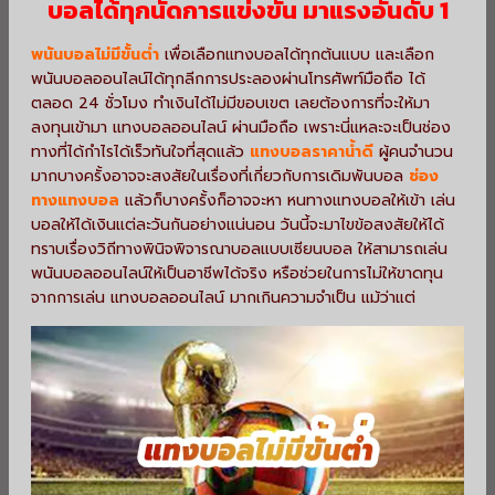
บอลได้ทุกนัดการแข่งขัน มาแรงอันดับ 1
พนันบอลไม่มีขั้นต่ำ
เพื่อเลือกแทงบอลได้ทุกต้นแบบ และเลือก
พนันบอลออนไลน์ได้ทุกลีกการประลองผ่านโทรศัพท์มือถือ ได้
ตลอด 24 ชั่วโมง ทำเงินได้ไม่มีขอบเขต เลยต้องการที่จะให้มา
ลงทุนเข้ามา แทงบอลออนไลน์ ผ่านมือถือ เพราะนี่แหละจะเป็นช่อง
ทางที่ได้กำไรได้เร็วทันใจที่สุดแล้ว
แทงบอลราคาน้ำดี
ผู้คนจำนวน
มากบางครั้งอาจจะสงสัยในเรื่องที่เกี่ยวกับการเดิมพันบอล
ช่อง
ทางแทงบอล
แล้วก็บางครั้งก็อาจจะหา หนทางแทงบอลให้เข้า เล่น
บอลให้ได้เงินแต่ละวันกันอย่างแน่นอน วันนี้จะมาไขข้อสงสัยให้ได้
ทราบเรื่องวิถีทางพินิจพิจารณาบอลแบบเซียนบอล ให้สามารถเล่น
พนันบอลออนไลน์ให้เป็นอาชีพได้จริง หรือช่วยในการไม่ให้ขาดทุน
จากการเล่น แทงบอลออนไลน์ มากเกินความจำเป็น แม้ว่าแต่