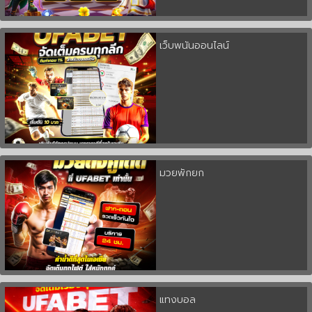
เว็บพนันออนไลน์
มวยพักยก
แทงบอล