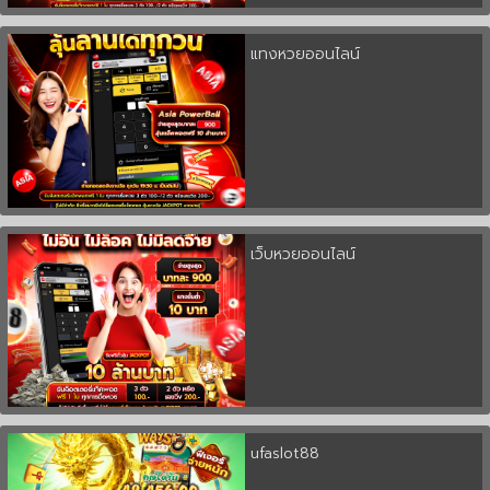
แทงหวยออนไลน์
เว็บหวยออนไลน์
ufaslot88