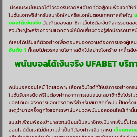
มีระบบระเบียบออโต้ไว้รองรับรายละเอียดที่ต่อสู้กันเพื่อแจกให้กับ
โมชั่นแจกฟรีสำหรับสมาชิกใหม่หรือแจกในตอนเทศกาลสำคัญ
บอลได้เงินจริง
วันเกิดของสมาชิก เว็บไซต์จะจัดกิจกรรมตลอดทั
ส่วนใหญ่จะสร้างความแตกต่างให้นักเสี่ยงดวงรู้สึกปรารถนาส
ก็เลยได้ปรับแก้ตัวอย่างเพื่อตอบสนองความต้องการของผู้เล่น 
อันดับ 1
ก็เลยไม่ควรคลาดโอกาสดีๆไปอย่างโชคร้าย เคล็ดลับสำห
พนันบอลได้เงินจริง UFABET บริการ
พนันบอลออนไลน์ โดยเฉพาะ
เลือกเว็บไซต์ที่ให้บริการอย่างค
โมชั่นรับเครดิตฟรีไม่ต้องฝากจากการเสนอแนะสมาชิกซึ่งโปรโมชั่นนี
บอลได้เงินจริงการแจกเครดิตฟรีสำหรับสมาชิกที่พนันเป็นครั้
เหตุว่าบางครั้งถูกใจแจกเฉพาะในหมวดพนันบอลออนไลน์เท่านั้น
แนะนำเพื่อนพ้องเข้ามาลงทะเบียนเป็นสมาชิกจะมีมากเพิ่มขึ้
ออนไลน์นั้นเราไม่มีความจำเป็นที่ต้องฝากเงินทุกหน
เว็บแทงบอ