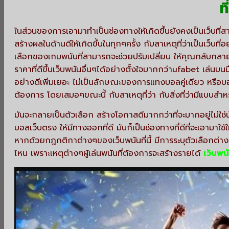
ท
ในส่วนของการเอามาทำเป็นช่องทางให้เกิดขึ้นยังคงเป็นเว็บที่
สร้างผลในด้านดีให้เกิดขึ้นในทุกๆครั้ง กับสาเหตุที่ว่าเป็นเว็
เลือกของเกมพนันที่สามารถจะช่วยปรับเปลี่ยน ให้คุณกลับกลายเ
ราคาที่ดีขึ้นเว็บพนันอื่นๆได้อย่างตั้งใจมากกว่าufabet เล่นบน
อย่างดีเพิ่มเยอะ ไม่เป็นลักษณะของการแทงบอลคู่เดียว หรื
ต้องการ โดยเสมอๆขณะนี้ กับสาเหตุที่ว่า กับสิ่งที่ว่ามีแบบสำหร
มันจะกลายเป็นตัวเลือก สร้างโอกาสดีมากกว่าที่จะมากอยู่ไม่ใช่
บอลเว็บตรง ให้มีทางออกที่ดี มันก็เป็นช่องทางที่ดีที่จะเอามาใช้
หากด้วยกฎกติกาต่างๆของเว็บพนันที่นี้ มีการระบุตัวเลือกต่า
ไหน เพราะเหตุต่างๆผู้เล่นพนันที่ต้องการจะสร้างรายได้
เว็บพ