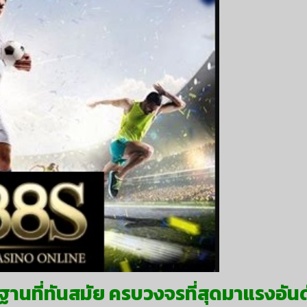
รฐานที่ทันสมัย ครบวงจรที่สุดมาแรงอันด