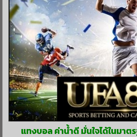
แทงบอล ค่าน้ำดี มั่นใจได้ในมาต