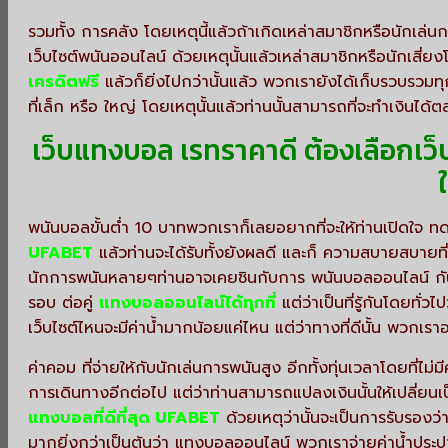
รวมทั้ง การคลัง โดยเหตุนี้แล้วถ้าเกิดเหล่าสมาชิกหรือนักเ
เว็บไซต์พนันออนไลน์ ด้วยเหตุนั้นแล้วเหล่าสมาชิกหรือนักเส
เครดิตฟรี
แล้วก็ยิ่งไปกว่านั้นแล้ว พวกเรายังได้เก็บรวบรวม
ที่เล็ก หรือ ใหญ่ โดยเหตุนั้นแล้วท่านนั้นสามารถที่จะทำเงินได
เว็บแทงบอล เรทราคาดี ต้องเลือกเว็
พนันบอลขั้นต่ำ 10 บาท
พวกเราก็เลยอยากที่จะให้ท่านเปิดใจ ท
UFABET
แล้วท่านจะได้รับทั้งยังผลดี และก็ ความสบายสบายที่
นักการพนันหลายๆท่านอาจเคยชินกับการ พนันบอลออนไลน์ กันอย
รอบ ต่อคู่
แทงบอลออนไลน์ได้ทุกที่
แต่ว่าเป็นที่รู้กันโดยทั่ว
เว็บไซต์ไหนจะมีค่าน้ำมากน้อยแค่ไหน แต่ว่าทางที่ดีนั้น พวกเราอ
ค่าคอม ที่จ่ายให้กับนักเล่นการพนันสูง อีกทั้งทุ่นเวลาโดยที่ไม่
การเดินทางอีกต่อไป แต่ว่าท่านสามารถแปลงเงินนั้นให้เปลี่ยนเป
แทงบอลที่ดีที่สุด UFABET
ด้วยเหตุว่านั้นจะเป็นการรับรองว่
มากยิ่งกว่าเป็นต้นว่า แทงบอลออนไลน์ พวกเราจ่ายค่าน้ำประปา ค