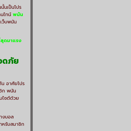
นนั้นเป็นโปร
เลนไทน์
พนัน
เว็บพนัน
่สุดมาแรง
ลอดภัย
กัน อาศัยโปร
าชิก พนัน
บไซต์ด้วย
แทงบอล
สำหรับสมาชิก