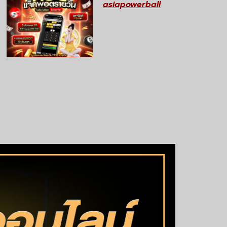
asiapowerball