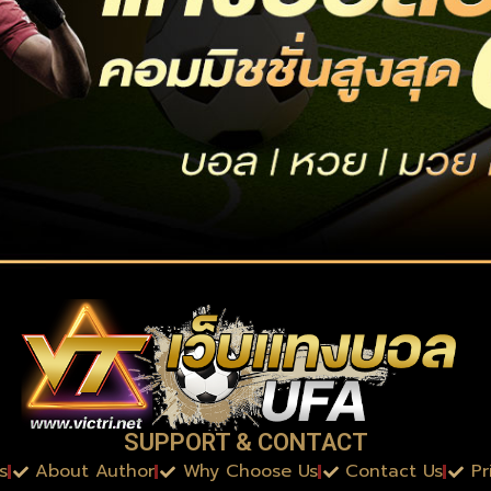
SUPPORT & CONTACT
s
About Author
Why Choose Us
Contact Us
Pr