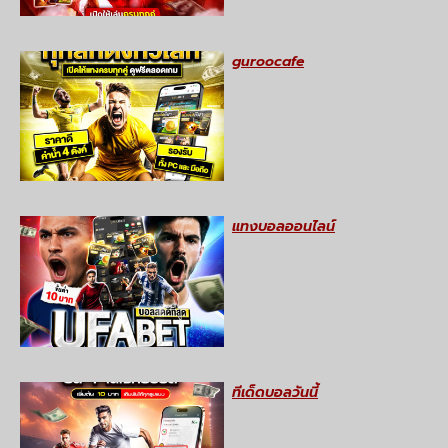
guroocafe
แทงบอลออนไลน์
ทีเด็ดบอลวันนี้