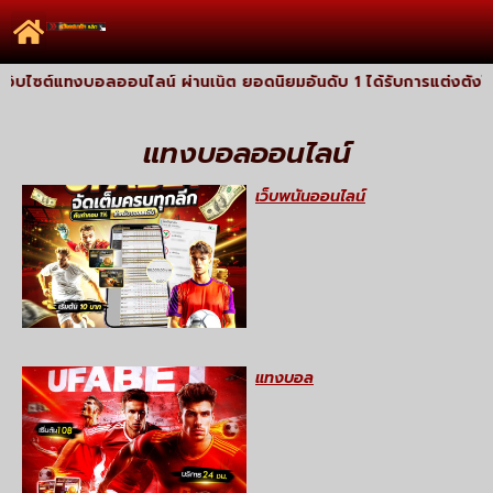
ว็บไซต์แทงบอลออนไลน์ ผ่านเน็ต ยอดนิยมอันดับ 1 ได้รับการแต่งตั้งโด
แทงบอลออนไลน์
เว็บพนันออนไลน์
แทงบอล