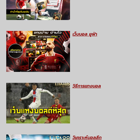
เว็บบอล ยูฟ่า
วิธีการแทงบอล
วิเคราะห์บอลลีก