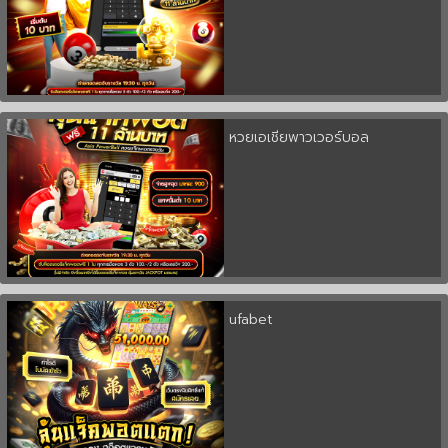
หวยเอเชียพาวเวอร์บอล
ufabet