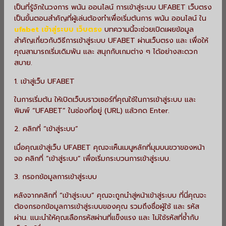
เป็นที่รู้จักในวงการ พนัน ออนไลน์ การเข้าสู่ระบบ UFABET เว็บตรง
เป็นขั้นตอนสำคัญที่ผู้เล่นต้องทำเพื่อเริ่มต้นการ พนัน ออนไลน์ ใน
ufabet เข้าสู่ระบบ เว็บตรง
บทความนี้จะช่วยเปิดเผยข้อมูล
สำคัญเกี่ยวกับวิธีการเข้าสู่ระบบ UFABET ผ่านเว็บตรง และ เพื่อให้
คุณสามารถเริ่มเดิมพัน และ สนุกกับเกมต่าง ๆ ได้อย่างสะดวก
สบาย.
1. เข้าสู่เว็บ UFABET
ในการเริ่มต้น ให้เปิดเว็บบราวเซอร์ที่คุณใช้ในการเข้าสู่ระบบ และ
พิมพ์ “UFABET” ในช่องที่อยู่ (URL) แล้วกด Enter.
2. คลิกที่ “เข้าสู่ระบบ”
เมื่อคุณเข้าสู่เว็บ UFABET คุณจะเห็นเมนูหลักที่มุมบนขวาของหน้า
จอ คลิกที่ “เข้าสู่ระบบ” เพื่อเริ่มกระบวนการเข้าสู่ระบบ.
3. กรอกข้อมูลการเข้าสู่ระบบ
หลังจากคลิกที่ “เข้าสู่ระบบ” คุณจะถูกนำสู่หน้าเข้าสู่ระบบ ที่นี่คุณจะ
ต้องกรอกข้อมูลการเข้าสู่ระบบของคุณ รวมถึงชื่อผู้ใช้ และ รหัส
ผ่าน. แนะนำให้คุณเลือกรหัสผ่านที่แข็งแรง และ ไม่ใช้รหัสที่ซ้ำกับ