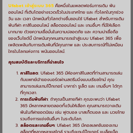
Ufabet เข้าสู่ระบบ 365
คือหนึ่งในแพลตฟอร์มการเดิม พัน
ออนไลน์ ที่เติบโตอย่างรวดเร็วในประเทศไทย และ ทั่วโลกในทุกช่วง
วัน และ เวลา นักพนันทั่วโลกต่างชื่นชอบใช้ Ufabet สำหรับการเดิม
พันกีฬา คาสิโนออนไลน์ สล็อตออนไลน์ และ เกมอื่นๆ ที่มีให้เลือก
มากมาย ด้วยความเชื่อมั่นในความปลอดภัย และ ความน่าเชื่อถือ
ของเว็บไซต์นี้ นักพนันทุกคนสามารถเข้าสู่ระบบ Ufabet 365 เพื่อ
เพลิดเพลินกับการเดิมพันที่มีคุณภาพ และ ประสบการณ์ที่ไม่เหมือน
ใครในโลกแห่งการ พนันออนไลน์.
คุณสมบัติและบริการที่น่าสนใจ
คาสิโนสด
: Ufabet 365 มีห้องคาสิโนสดที่ท่านสามารถเล่น
กับแพทย์เจ้าของบอร์ดผ่านสตรีมมิ่งแบบเรียลไทม์ คุณ
สามารถเล่นเกมโป๊กเกอร์ บาคาร่า รูเล็ต และ เกมอื่นๆ ได้ทุก
ที่ทุกเวลา.
การเดิมพันกีฬา
: ถ้าคุณเป็นสายกีฬา คุณจะพบว่า Ufabet
365 มีหลากหลายตลอดทั้งวันให้เลือก คุณสามารถวางเดิม
พันในกีฬายอดนิยม เช่น ฟุตบอล บาสเก็ตบอล และ มวยไทย
รวมถึงการแข่งขันอื่นๆ ในระดับโลก.
สล็อตและเกมอื่นๆ
: Ufabet 365 มีคอลเลคชันของเกม
สล็อตที่หลากหลายสไตล์ รวมถึงเกมโป๊กเกอร์ แบล็คแจ็ค