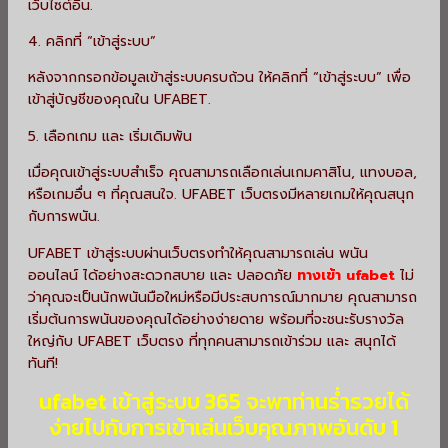
เว็บไซต์อื่น.
4. คลิกที่ “เข้าสู่ระบบ”
หลังจากกรอกข้อมูลเข้าสู่ระบบครบถ้วน ให้คลิกที่ “เข้าสู่ระบบ” เพื่อ
เข้าสู่บัญชีของคุณใน UFABET.
5. เลือกเกม และ เริ่มเดิมพัน
เมื่อคุณเข้าสู่ระบบสำเร็จ คุณสามารถเลือกเล่นเกมคาสิโน, แทงบอล,
หรือเกมอื่น ๆ ที่คุณสนใจ. UFABET เว็บตรงมีหลายเกมให้คุณสนุก
กับการพนัน.
UFABET เข้าสู่ระบบผ่านเว็บตรงทำให้คุณสามารถเล่น พนัน
ออนไลน์ ได้อย่างสะดวกสบาย และ ปลอดภัย
ทางเข้า ufabet
ไม่
ว่าคุณจะเป็นนักพนันมือใหม่หรือมีประสบการณ์มากมาย คุณสามารถ
เริ่มต้นการพนันของคุณได้อย่างง่ายดาย พร้อมที่จะชนะรับรางวัล
ใหญ่กับ UFABET เว็บตรง ที่ทุกคนสามารถเข้าร่วม และ สนุกได้
ทันที!
ufabet เข้าสู่ระบบ 365 จะพาท่านร่ำรวยได้
ง่ายไปกับการเข้าเล่นเว็บคุณภาพอันดับ 1