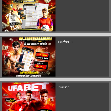
มวยพักยก
แทงบอล