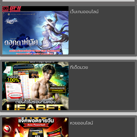
เว็บเกมออนไลน์
ทีเด็ดมวย
หวยออนไลน์