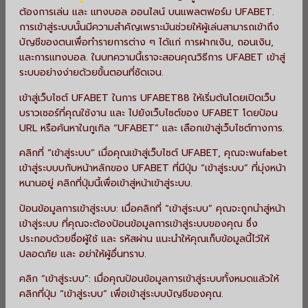
ต้องการเล่น และ แทงบอล ออนไลน์ บนแพลตฟอร์ม UFABET.
การเข้าสู่ระบบนั้นมีความสำคัญเพราะมันช่วยให้ผู้เล่นสามารถเข้าถึง
บัญชีของตนเพื่อทำรายการต่าง ๆ ได้แก่ การฝากเงิน, ถอนเงิน,
และการแทงบอล. ในบทความนี้เราจะสอนคุณวิธีการ UFABET เข้าสู่
ระบบอย่างง่ายด้วยขั้นตอนที่ชัดเจน.
เข้าสู่เว็บไซต์ UFABET ในการ UFABET88 ให้เริ่มต้นโดยเปิดเว็บ
บราวเซอร์ที่คุณใช้งาน และ ไปยังเว็บไซต์ของ UFABET โดยป้อน
URL หรือค้นหาในกูเกิล “UFABET” และ เลือกเข้าสู่เว็บไซต์ทางการ.
คลิกที่ “เข้าสู่ระบบ” เมื่อคุณเข้าสู่เว็บไซต์ UFABET, คุณจะพufabet
เข้าสู่ระบบบกับหน้าหลักของ UFABET ที่มีปุ่ม “เข้าสู่ระบบ” ที่มุ่งหน้า
หนานอยู่ คลิกที่ปุ่มนี้เพื่อเข้าสู่หน้าเข้าสู่ระบบ.
ป้อนข้อมูลการเข้าสู่ระบบ: เมื่อคลิกที่ “เข้าสู่ระบบ” คุณจะถูกนำสู่หน้า
เข้าสู่ระบบ ที่คุณจะต้องป้อนข้อมูลการเข้าสู่ระบบของคุณ ซึ่ง
ประกอบด้วยชื่อผู้ใช้ และ รหัสผ่าน แนะนำให้คุณเก็บข้อมูลนี้ไว้ให้
ปลอดภัย และ อย่าให้ผู้อื่นทราบ.
คลิก “เข้าสู่ระบบ”: เมื่อคุณป้อนข้อมูลการเข้าสู่ระบบทั้งหมดแล้วให้
คลิกที่ปุ่ม “เข้าสู่ระบบ” เพื่อเข้าสู่ระบบบัญชีของคุณ.