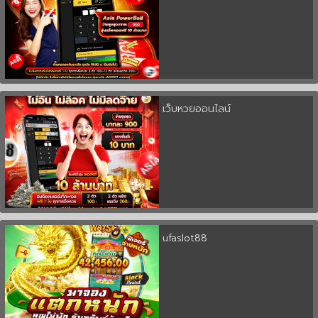
เว็บหวยออนไลน์
ufaslot88