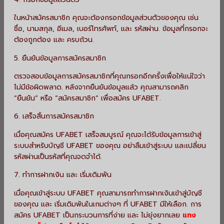
ในหน้าสมัครสมาชิก คุณจะต้องกรอกข้อมูลส่วนตัวของคุณ เช่น
ชื่อ, นามสกุล, อีเมล, เบอร์โทรศัพท์, และ รหัสผ่าน. ข้อมูลที่กรอกจะ
ต้องถูกต้อง และ ครบถ้วน.
5. ยืนยันข้อมูลการสมัครสมาชิก
ตรวจสอบข้อมูลการสมัครสมาชิกที่คุณกรอกอีกครั้งเพื่อให้แน่ใจว่า
ไม่มีข้อผิดพลาด. หลังจากยืนยันข้อมูลแล้ว คุณสามารถคลิก
“ยืนยัน” หรือ “สมัครสมาชิก” เพื่อสมัคร UFABET.
6. เสร็จสิ้นการสมัครสมาชิก
เมื่อคุณสมัคร UFABET เสร็จสมบูรณ์ คุณจะได้รับข้อมูลการเข้าสู่
ระบบสำหรับบัญชี UFABET ของคุณ อย่าลืมเข้าสู่ระบบ และเปลี่ยน
รหัสผ่านเป็นรหัสที่คุณจดจำได้.
7. ทำการฝากเงิน และ เริ่มเดิมพัน
เมื่อคุณเข้าสู่ระบบ UFABET คุณสามารถทำการฝากเงินเข้าสู่บัญชี
ของคุณ และ เริ่มเดิมพันในเกมต่างๆ ที่ UFABET มีให้เลือก. การ
สมัคร UFABET เป็นกระบวนการที่ง่าย และ ไม่ยุ่งยากเลย
แทง