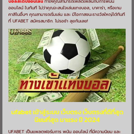
บอลสเต็ปออนไลน์
ทำให้คุณสามารถเพลิดเพลินกับการพนัน
ออนไลน์ ในทันที ไม่ว่าคุณจะสนใจเล่นแทงบอล, บาคาร่า, หรือเกม
คาสิโนอื่นๆ คุณสามารถเริ่มเล่น และ มีโอกาสชนะรางวัลใหญ่ได้ทันที
ที่ UFABET สมัครสมาชิก. ไม่รอช้า ลุยกันเลย!
ufabet เข้าสู่ระบบ เว็บตรง เว็บตรงที่ดีที่สุด
นิยมที่สุด มาแรง ปี 2024
UFABET เป็นแพลตฟอร์มการ พนัน ออนไลน์ ที่มีความนิยม และ