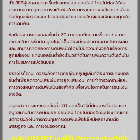
เป็นวิธีที่ผู้เล่นสามารถเริ่มต้นแทงบอล ออนไลน์ โดยไม่ต้องใช้งบ
ประมาณมาก คุณสามารถเดิมพันในหลายรายการแข่งขัน และ เลือก
ทีมที่คุณเชื่อว่าจะชนะ โดยไม่ต้องรักษาส่วนใหญ่ของเงินของคุณใน
การเดิมพัน.
ข้อดีของการแทงบอลขั้นต่ำ 20 บาทรวมถึงความเร็ว และ ความ
สะดวกในการเริ่มต้น คุณไม่จำเป็นต้องมีงบประมาณมากในการเล่น
และ สามารถทดลองการเดิมพันได้โดยไม่มีความกังวลในเรื่องการ
สูญเสียเงิน. แทงบอลขั้นต่ำยังเป็นวิธีที่ดีในการเพิ่มความตื่นเต้นใน
การรับชมการแข่งขันบอล.
อย่างไรก็ตาม, ควรระวังการตกอยู่ในกลุ่มผู้เล่นที่ต้องการแทงบอล
ขั้นต่ำเพื่อลดความเสี่ยงในการสูญเสียเงิน. การทำการวิเคราะห์และ
การวางแผนการเดิมพันเป็นสิ่งสำคัญเพื่อเพิ่มโอกาสในการชนะเงิน
รางวัล.
สรุปแล้ว การแทงบอลขั้นต่ำ 20 บาทเป็นวิธีที่ดีในการเริ่มต้น และ
สนุกสนานในการพนันบอล ออนไลน์ โดยไม่ต้องใช้งบประมาณมาก
แต่ควรระวังในการควบคุมการเดิมพันเพื่อไม่ให้มีผลกระทบต่อ
เศรษฐกิจ และ การเงินของคุณ.
สมัครUFABET บนผู้ให้บริการรระดับพรีเมี่ย