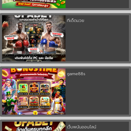
ทีเด็ดมวย
game88s
เว็บพนันออนไลน์